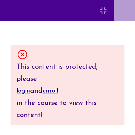
應用程式建立實務
7
Login
需求分析
7
Requirement
Analysis
[INSERT_ELEMENTOR id=”8920″]
This content is protected,
please
系統分析 System
6
Analysis
and
login
enroll
弘光科技大學 智慧科技應用系 陳富國
in the course to view this
系統設計 System
4
content!
Design