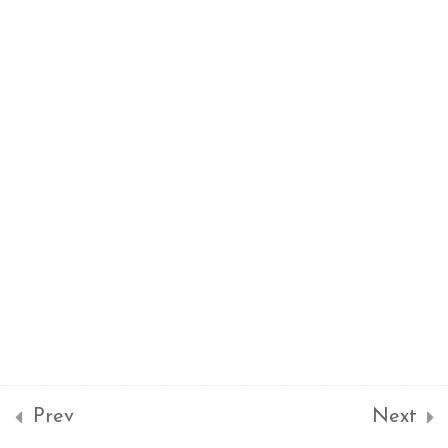
軟體專案管理
6
範圍管理
時程管理
品質管理
人員與工作管理
溝通管理
風險管理
Prev
Next