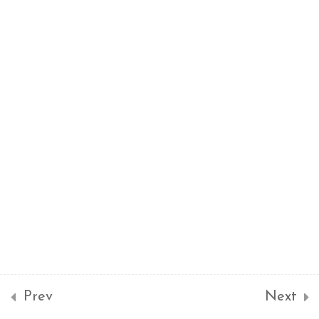
需求分析
7
Requirement
Analysis
系統分析 System
6
Analysis
系統設計 System
4
Design
軟體專案管理
6
Prev
Next