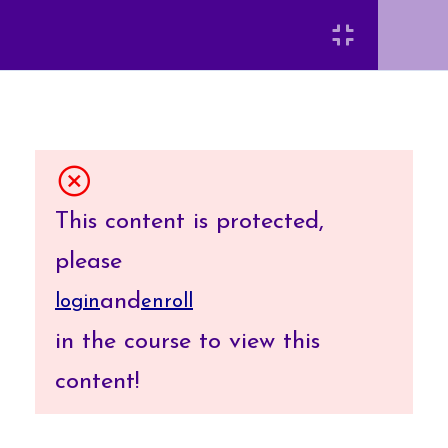
資料庫與物件導向程式設
計
Login
Model-View-
Controller(MVC)應用程
式的內部工作模式
[INSERT_ELEMENTOR id=”8920″]
This content is protected,
以MVC與Bootstrap方法
please
建立Web應用程式的頁面
and
login
enroll
弘光科技大學 智慧科技應用系 陳富國
in the course to view this
一個Web應用程式的使用
content!
者驗證與存取管制
建立響應式Web應用程式