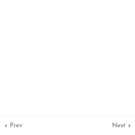
資料流程圖DFD分析
環境圖(Context
Diagram)
分析文件
使用案例情境分析
系統設計 System
4
Design
軟體專案管理
6
Prev
Next