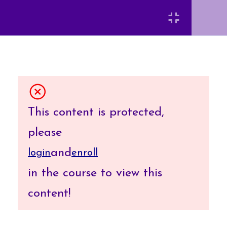
應用程式建立實務
7
Login
需求分析
7
Requirement
Analysis
[INSERT_ELEMENTOR id=”8920″]
This content is protected,
系統分析 System
6
please
Analysis
and
login
enroll
弘光科技大學 智慧科技應用系 陳富國
結構化分析
in the course to view this
content!
物件導向分析