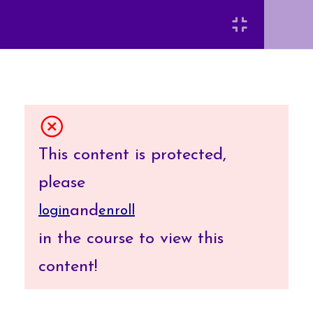
資訊系統開發概論與模
2
Login
式
應用程式建立實務
7
[INSERT_ELEMENTOR id=”8920″]
This content is protected,
需求分析
7
Requirement
please
Analysis
and
login
enroll
弘光科技大學 智慧科技應用系 陳富國
in the course to view this
系統分析 System
6
content!
Analysis