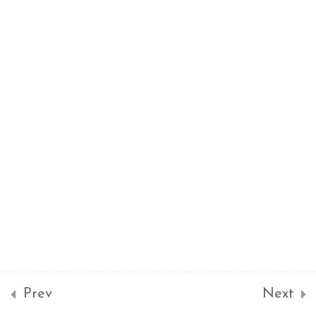
系統設計 System
4
Design
資料庫模型設計
設計文件
OO – 類別、物件與元件
圖
OO – 順序圖與合作圖
軟體專案管理
6
Prev
Next