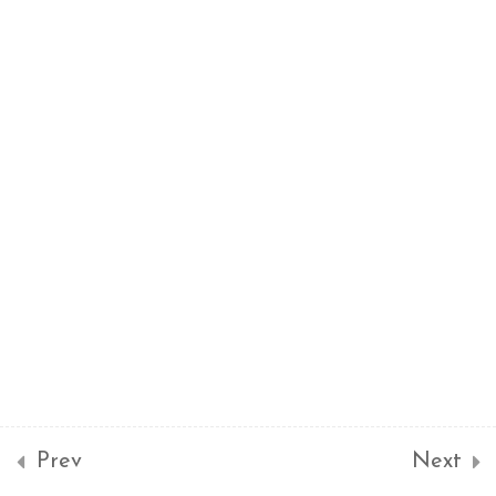
系統設計 System
4
Design
資料庫模型設計
設計文件
OO – 類別、物件與元件
圖
OO – 順序圖與合作圖
軟體專案管理
6
Prev
Next