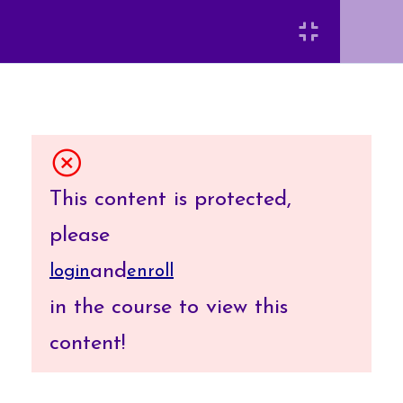
資訊系統開發概論與模
2
Login
式
應用程式建立實務
7
[INSERT_ELEMENTOR id=”8920″]
This content is protected,
需求分析
7
Requirement
please
Analysis
and
login
enroll
弘光科技大學 智慧科技應用系 陳富國
in the course to view this
系統分析 System
6
content!
Analysis