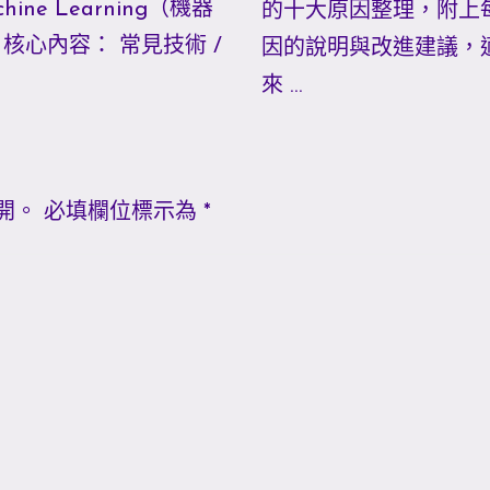
achine Learning（機器
的十大原因整理，附上
 核心內容： 常見技術 /
因的說明與改進建議，
來 …
開。
必填欄位標示為
*