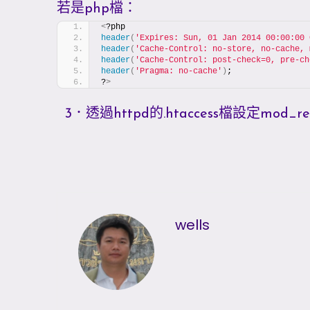
若是php檔：
<
?php
header
(
'Expires: Sun, 01 Jan 2014 00:00:00 
header
(
'Cache-Control: no-store, no-cache, 
header
(
'Cache-Control: post-check=0, pre-ch
header
(
'Pragma: no-cache'
)
;
?
>
3．透過httpd的.htaccess檔設定mod_re
wells