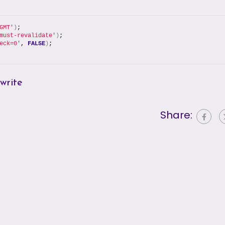
GMT'
)
;
must-revalidate'
)
;
eck=0'
, 
FALSE
)
;
write
Share: