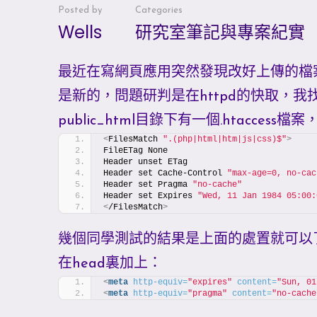
Posted by
Categories
Wells
研究室筆記與專案紀實
最近在寫網頁應用突然發現改好上傳的檔
是新的，問題研判是在httpd的快取，我
public_html目錄下有一個.htaccess檔
<
FilesMatch 
".(php|html|htm|js|css)$"
>
FileETag None
Header unset ETag
Header set Cache-Control 
"max-age=0, no-cac
Header set Pragma 
"no-cache"
Header set Expires 
"Wed, 11 Jan 1984 05:00:
<
/FilesMatch
>
幾個同學測試的結果是上面的處置就可以了
在head裏加上：
<
meta
http-equiv
=
"expires"
content
=
"Sun, 01
<
meta
http-equiv
=
"pragma"
content
=
"no-cache