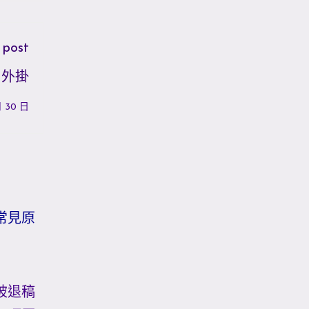
 post
ud外掛
月 30 日
常見原
被退稿