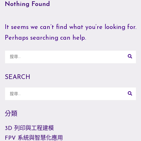
Nothing Found
It seems we can’t find what you’re looking for.
Perhaps searching can help.
SEARCH
分類
3D 列印與工程建模
FPV 系統與智慧化應用