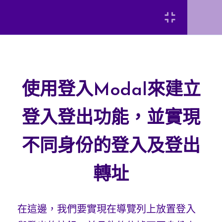
來建置產品的分頁
Login
加入購物車功能
使用登入Modal來建立登
使用登入Modal來建立
入登出功能，並實現不同
[INSERT_ELEMENTOR id=”8920″]
身份的登入及登出轉址
登入登出功能，並實現
抓取購物車的商品資料
不同身份的登入及登出
(名稱、單價、數量、小
弘光科技大學 智慧科技應用系 陳富國
計)並用smtpJS.com送出
轉址
訂單
在這邊，我們要實現在導覽列上放置登入
前端JS使用AJAX將訂單