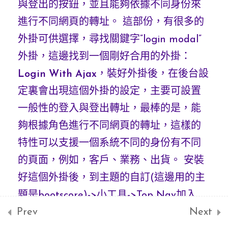
與登出的按鈕，並且能夠依據不同身份來
資料送至伺服器後端PHP
進行不同網頁的轉址。 這部份，有很多的
並用mail送出訂單
外掛可供選擇，尋找關鍵字”login modal”
將訂單資料寫入至
外掛，這邊找到一個剛好合用的外掛：
MySQL資料庫(正規化)
Login With Ajax
，裝好外掛後，在後台設
定裏會出現這個外掛的設定，主要可設置
CSS的設置
一般性的登入與登出轉址，最棒的是，能
夠根據角色進行不同網頁的轉址，這樣的
WordPress上的主題
12
特性可以支援一個系統不同的身份有不同
- 月曆Calendar
的頁面，例如，客戶、業務、出貨。 安裝
好這個外掛後，到主題的自訂(這邊用的主
WordPress外掛開發
1
題是bootscore)->小工具->Top Nav加入
與月曆外掛
Prev
Next
Login With Ajax：