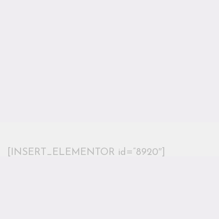
[INSERT_ELEMENTOR id=”8920″]
弘光科技大學 智慧科技應用系 陳富國