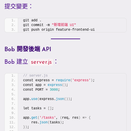
提交變更：
git add .
git commit -m 
"新增前端 UI"
git push origin feature-frontend-ui
Bob 開發後端 API
Bob 建立
server.js
：
// server.js
const express = 
require
(
'express'
)
;
const app = 
express
()
;
const PORT = 
3000
;
app.
use
(
express.
json
())
;
let tasks = 
[]
;
app.
get
(
'/tasks'
, 
(
req, res
)
 =
>
{
    res.
json
(
tasks
)
;
})
;