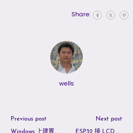
Share:
wells
Previous post
Next post
Windows 上建置
ESP32 接 LCD 顯