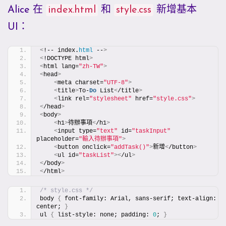
Alice 在
index.html
和
style.css
新增基本
UI：
<
!-- index.
html
 --
>
<
!DOCTYPE html
>
<
html lang=
"zh-TW"
>
<
head
>
<
meta charset=
"UTF-8"
>
<
title
>
To-
Do
 List
<
/title
>
<
link rel=
"stylesheet"
 href=
"style.css"
>
<
/head
>
<
body
>
<
h1
>
待辦事項
<
/h1
>
<
input type=
"text"
 id=
"taskInput"
placeholder=
"輸入待辦事項"
>
<
button onclick=
"addTask()"
>
新增
<
/button
>
<
ul id=
"taskList"
><
/ul
>
<
/body
>
<
/html
>
/* style.css */
body 
{
 font-family: Arial, sans-serif; text-align: 
center; 
}
ul 
{
 list-style: none; padding: 
0
; 
}