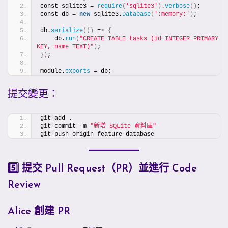
const sqlite3 = 
require
(
'sqlite3'
)
.
verbose
()
;
const db = 
new
 sqlite3.
Database
(
':memory:'
)
;
db.
serialize
(()
 =
>
{
    db.
run
(
"CREATE TABLE tasks (id INTEGER PRIMARY 
KEY, name TEXT)"
)
;
})
;
module.
exports
 = db;
提交變更：
git add .
git commit -m 
"新增 SQLite 資料庫"
git push origin feature-database
5️⃣ 提交 Pull Request（PR）並進行 Code
Review
Alice 創建 PR