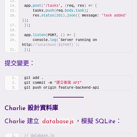
app.
post
(
'/tasks'
, 
(
req, res
)
 =
>
{
    tasks.
push
(
req.
body
.
task
)
;
    res.
status
(
201
)
.
json
({
 message: 
'Task added'
})
;
})
;
app.
listen
(
PORT, 
()
 =
>
{
    console.
log
(
`Server running on 
http:
//localhost:${PORT}`);
})
;
提交變更：
git add .
git commit -m 
"建立後端 API"
git push origin feature-backend-api
Charlie 設計資料庫
Charlie 建立
database.js
，模擬 SQLite：
// database.js