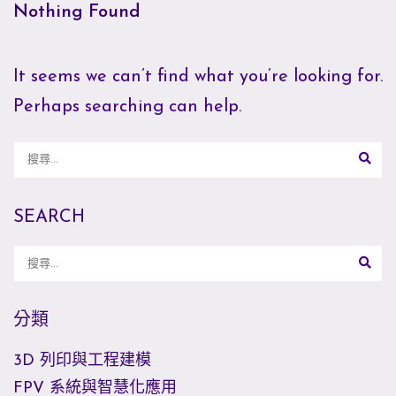
Nothing Found
It seems we can’t find what you’re looking for.
Perhaps searching can help.
SEARCH
分類
3D 列印與工程建模
FPV 系統與智慧化應用