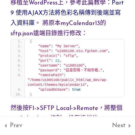
移植至WordPress上，參考此篇教學：
Part
使用WordPress資料庫函
9 使用AJAX方法將色彩名稱傳到後端並寫
式處理記事資料庫 (整合
入資料庫
。 將原本myCalendar13的
現有WordPress資料庫)
sftp.json遠端目錄進行修改：
{
"name"
: 
"My Server"
,
變身多人使用月曆-theme
"host"
: 
"u1085100.stu.fgchen.com"
,
"protocol"
: 
"sftp"
,
部份(使用WordPress
"port"
: 
22
,
"username"
: 
"u1085100"
,
$wpdb)
"password"
: 
"這是密碼，不給你看…"
,
"remotePath"
: 
"/home/u1085100/public_html/wp_dev/wp-
content/themes/mycalendar14"
,
變身多人使用月曆-notes
"uploadOnSave"
: 
true
}
部份(使用WordPress
$wpdb)
然後按F1->SFTP Local->Remote，將整個
myCalendar13複製一份至遠端的
Prev
Next
WordPress外掛開發
1
mycalendar14目錄。 到WordPress控制台