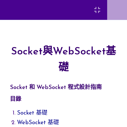
Login
網路程式設計基礎
4
TCP/IP網路基礎概論
Socket與WebSocket基
[INSERT_ELEMENTOR id=”8920″]
礎
Socket與WebSocket基礎
WebRTC基礎
Socket 和 WebSocket 程式設計指南
弘光科技大學 智慧科技應用系 陳富國
目錄
Postman基礎
Socket 基礎
網頁開發基礎
8
WebSocket 基礎