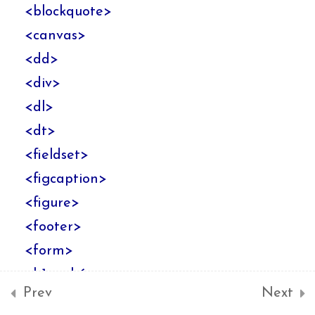
立一個專業級線上行事
<
blockquote
>
曆
<
canvas
>
<
dd
>
以Bootstrap與PHP
21
<
div
>
建立一個專業網站
<
dl
>
<
dt
>
<
fieldset
>
訂便當(簡單下訂系統)
5
<
figcaption
>
<
figure
>
Web應用程式建立的
7
<
footer
>
幕後過程
<
form
>
<
h1
>
–
<
h6
>
u10851
2
Prev
Next
<
header
>