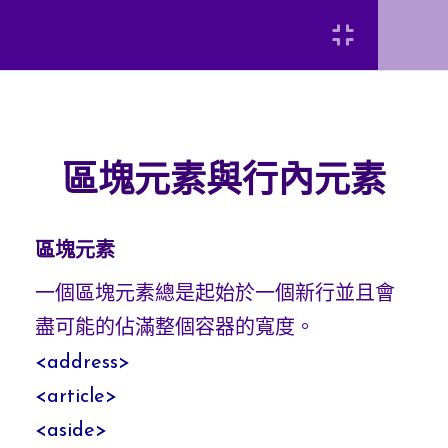
Login
u1075虛擬主機、ATOM
FTP
區塊元素與行內元素
Laravel 在虛擬主機上的
[INSERT_ELEMENTOR id=”8920″]
設定與使用方法
區塊元素
區塊元素與行內元素
一個區塊元素總是起始於一個新行並且會
弘光科技大學 智慧科技應用系 陳富國
盡可能的佔滿整個容器的寬度。
HTML與CSS基礎
5
<
address
>
<
article
>
<
aside
>
網頁前端介面設計 - 建
19