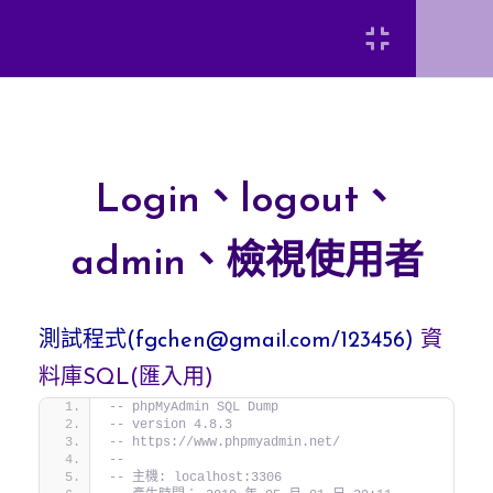
利用PHP來建立頭段與腳
段的含入機制
Login
Login、logout、
admin、檢視使用者
Login、logout、
嵌入月曆應用程式
[INSERT_ELEMENTOR id=”8920″]
admin、檢視使用者
滑動/輪播圖片
測試程式(fgchen@gmail.com/123456)
弘光科技大學 智慧科技應用系 陳富國
資
使用Bootstrap表格顯示
料庫SQL(匯入用)
來自於PHP與MySQL的
-- phpMyAdmin SQL Dump
後端/資料庫資料
-- version 4.8.3
-- https://www.phpmyadmin.net/
--
-- 主機: localhost:3306
使用Bootstrap與PHP建