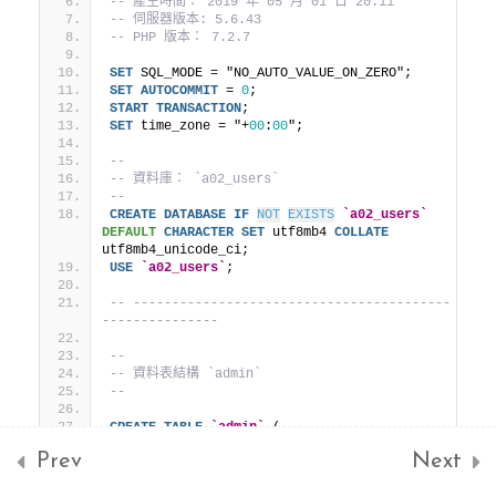
-- 產生時間： 2019 年 05 月 01 日 20:11
-- 伺服器版本: 5.6.43
立管理介面
-- PHP 版本： 7.2.7
SET
 SQL_MODE = "NO_AUTO_VALUE_ON_ZERO";
SET
AUTOCOMMIT
 = 
0
;
Bootstrap儀表板
START
TRANSACTION
;
SET
 time_zone = "+
00
:
00
";
(admin)
--
-- 資料庫： `a02_users`
--
登入與註冊功能
CREATE
DATABASE
IF
NOT
EXISTS
`a02_users`
DEFAULT
CHARACTER
SET
 utf8mb4 
COLLATE
utf8mb4_unicode_ci;
USE
`a02_users`
;
使用jQuery實現
-- -----------------------------------------
Login/Registration功能
---------------
--
加入購物車功能
-- 資料表結構 `admin`
--
CREATE
TABLE
`admin`
 (
從前端直接把訂單送至信
`id`
 int(
10
) 
NOT NULL
,
Prev
Next
`admin_name`
 varchar(
100
) 
COLLATE
箱
utf8mb4_unicode_ci 
NOT NULL
,