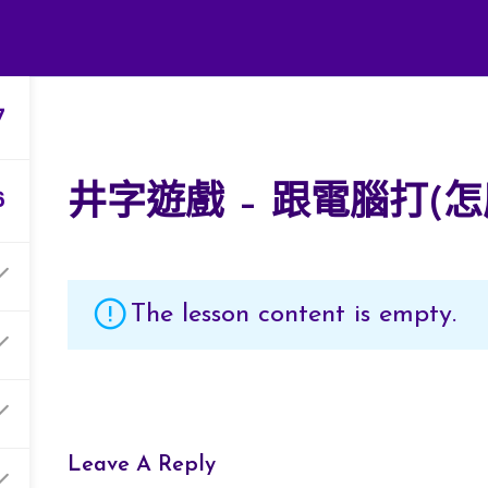
著作與研究成果
指導學生獲獎
研究計畫
7
6
井字遊戲 – 跟電腦打(
The lesson content is empty.
弘光科技大學 智慧科技應用系 陳富國
Leave A Reply