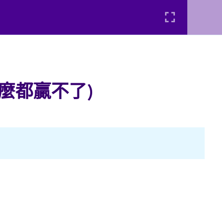
AWARDS(獎項)
發明
Login
怎麼都贏不了)